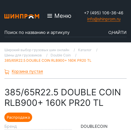
+7 (495) 106-36-46
Меню
info@shinprom.ru
НАЙТИ
Широкий выбор грузовых шин онлайн
Каталог
Шины для грузовиков
Double Coin
385/65R22.5 DOUBLE COIN RLB900+ 160К PR20 TL
Корзина пустая
385/65R22.5 DOUBLE COIN
RLB900+ 160К PR20 TL
Распродажа
Бренд
DOUBLECOIN