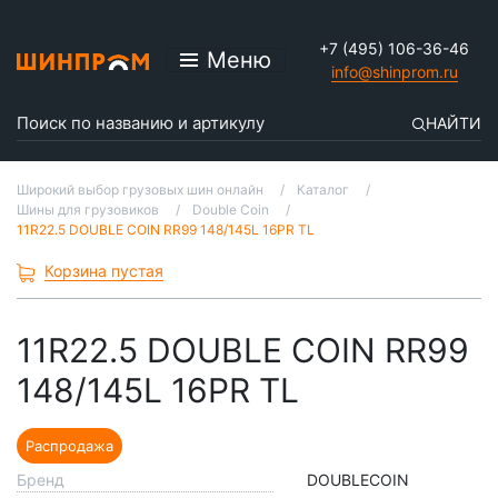
+7 (495) 106-36-46
Меню
info@shinprom.ru
НАЙТИ
Широкий выбор грузовых шин онлайн
Каталог
Шины для грузовиков
Double Coin
11R22.5 DOUBLE COIN RR99 148/145L 16PR TL
Корзина пустая
11R22.5 DOUBLE COIN RR99
148/145L 16PR TL
Распродажа
Бренд
DOUBLECOIN