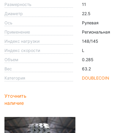
Размерность
11
Диаметр
22.5
Ось
Рулевая
Применение
Региональная
Индекс нагрузки
148/145
Индекс скорости
L
Объем
0.285
Вес
63.2
Категория
DOUBLECOIN
Уточнить
наличие