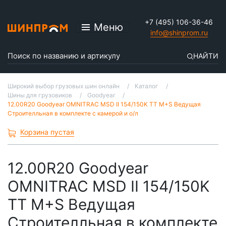
+7 (495) 106-36-46
Меню
info@shinprom.ru
НАЙТИ
Широкий выбор грузовых шин онлайн
Каталог
Шины для грузовиков
Goodyear
12.00R20 Goodyear OMNITRAC MSD II 154/150K TT M+S Ведущая
Строителльная в комплекте с камерой и о/л
Корзина пустая
12.00R20 Goodyear
OMNITRAC MSD II 154/150K
TT M+S Ведущая
Строителльная в комплекте