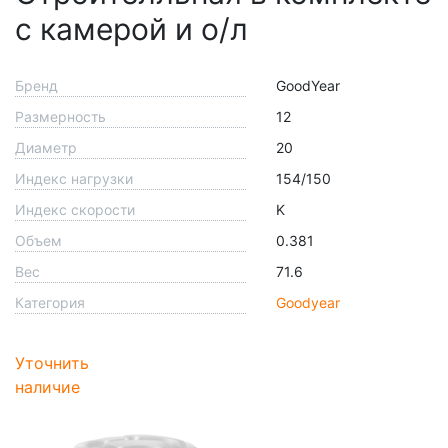
с камерой и о/л
Бренд
GoodYear
Размерность
12
Диаметр
20
Индекс нагрузки
154/150
Индекс скорости
K
Объем
0.381
Вес
71.6
Категория
Goodyear
Уточнить
наличие