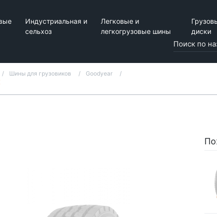
вые
Индустриальная и
Легковые и
Грузов
сельхоз
легкогрузовые шины
диски
Шины для грузовиков
Goodyear
K
По