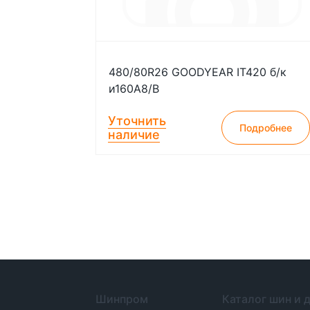
480/80R26 GOODYEAR IT420 б/к
и160А8/В
Уточнить
Подробнее
наличие
Шинпром
Каталог шин и 