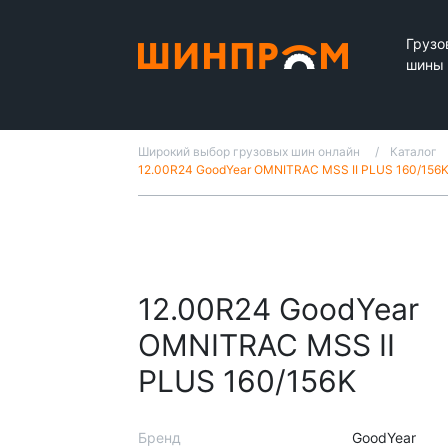
Грузо
шины
Широкий выбор грузовых шин онлайн
Каталог
12.00R24 GoodYear OMNITRAC MSS II PLUS 160/156
12.00R24 GoodYear
OMNITRAC MSS II
PLUS 160/156K
Бренд
GoodYear