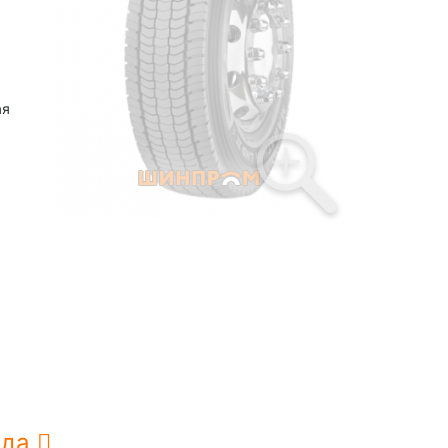
ая
нда