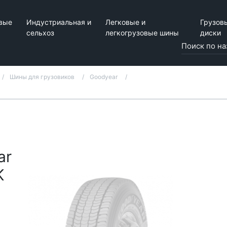
вые
Индустриальная и
Легковые и
Грузов
сельхоз
легкогрузовые шины
диски
Шины для грузовиков
Goodyear
ar
K