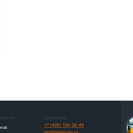
дисков
Шинпром
+7 (495) 106-36-46
иков
info@shinprom.ru