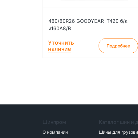
480/80R26 GOODYEAR IT420 б/к
и160А8/В
Уточнить
Подробнее
наличие
Шинпром
Каталог шин и 
О компании
Шины для грузов