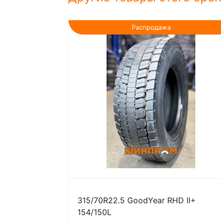
Распродажа
315/70R22.5 GoodYear RHD II+
154/150L