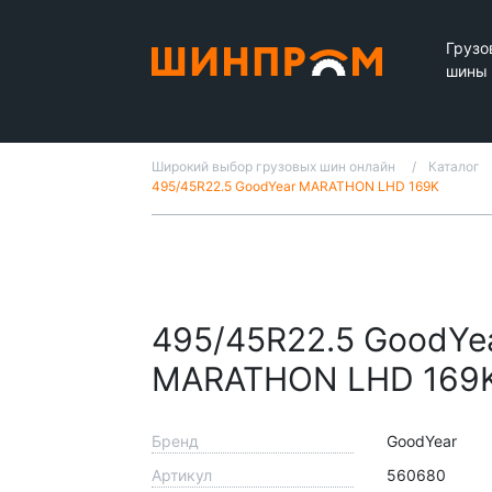
Грузо
шины
Широкий выбор грузовых шин онлайн
Каталог
495/45R22.5 GoodYear MARATHON LHD 169K
495/45R22.5 GoodYe
MARATHON LHD 169
Бренд
GoodYear
Артикул
560680