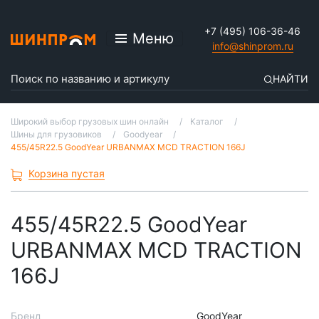
+7 (495) 106-36-46
Меню
info@shinprom.ru
НАЙТИ
Широкий выбор грузовых шин онлайн
Каталог
Шины для грузовиков
Goodyear
455/45R22.5 GoodYear URBANMAX MCD TRACTION 166J
Корзина пустая
455/45R22.5 GoodYear
URBANMAX MCD TRACTION
166J
Бренд
GoodYear