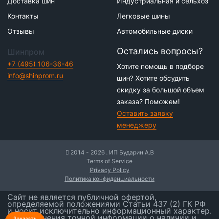
Доставка шин
Индустриальная и сельхоз
Контакты
Легковые шины
Отзывы
Автомобильные диски
Остались вопросы?
Шинпром
+7 (495) 106-36-46
Хотите помощь в подборе
info@shinprom.ru
шин? Хотите обсудить
скидку за большой объем
заказа? Поможем!
Оставить заявку
менеджеру
2014 - 2026 . ИП Бударин А.В
Terms of Service
Privacy Policy
Политика конфиденциальности
Сайт не является публичной офертой,
определяемой положениями Статьи 437 (2) ГК РФ
и носит исключительно информационный характер.
Для получения точной информации о наличии и
Заказать