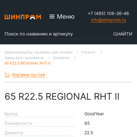
+7 (495) 106-36-46
Меню
info@shinprom.ru
НАЙТИ
Широкий выбор грузовых шин онлайн
Каталог
Шины для грузовиков
Goodyear
65 R22.5 REGIONAL RHT II
Корзина пустая
65 R22.5 REGIONAL RHT II
Бренд
GoodYear
Размерность
65
Диаметр
22.5