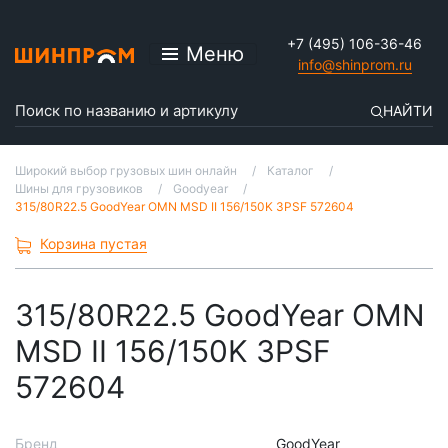
+7 (495) 106-36-46
Меню
info@shinprom.ru
НАЙТИ
Широкий выбор грузовых шин онлайн
Каталог
Шины для грузовиков
Goodyear
315/80R22.5 GoodYear OMN MSD II 156/150K 3PSF 572604
Корзина пустая
315/80R22.5 GoodYear OMN
MSD II 156/150K 3PSF
572604
Бренд
GoodYear