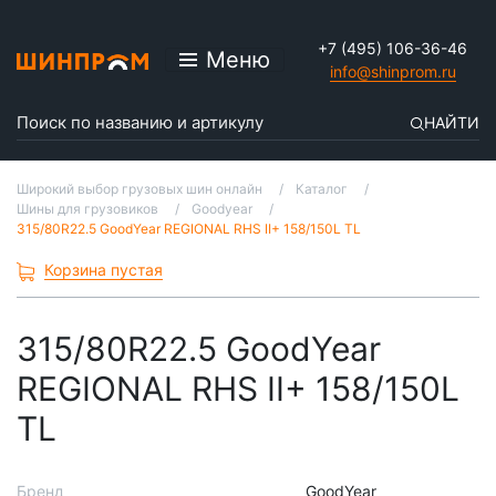
+7 (495) 106-36-46
Меню
info@shinprom.ru
НАЙТИ
Широкий выбор грузовых шин онлайн
Каталог
Шины для грузовиков
Goodyear
315/80R22.5 GoodYear REGIONAL RHS II+ 158/150L TL
Корзина пустая
315/80R22.5 GoodYear
REGIONAL RHS II+ 158/150L
TL
Бренд
GoodYear