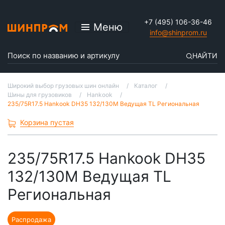
+7 (495) 106-36-46
Меню
info@shinprom.ru
НАЙТИ
Широкий выбор грузовых шин онлайн
Каталог
Шины для грузовиков
Hankook
235/75R17.5 Hankook DH35 132/130M Ведущая TL Региональная
Корзина пустая
235/75R17.5 Hankook DH35
132/130M Ведущая TL
Региональная
Распродажа