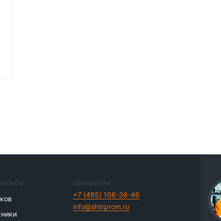
дисков
Шинпром
+7 (495) 106-36-46
иков
info@shinprom.ru
хники