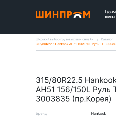
Грузо
шины
Широкий выбор грузовых шин онлайн
Каталог
315/80R22.5 Hankook AH51 156/150L Руль TL 300383
315/80R22.5 Hankoo
AH51 156/150L Руль 
3003835 (пр.Корея)
Бренд
Hankook