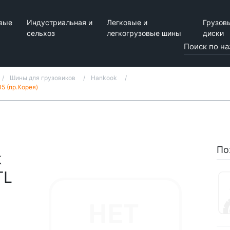
вые
Индустриальная и
Легковые и
Грузов
сельхоз
легкогрузовые шины
диски
Шины для грузовиков
Hankook
5 (пр.Корея)
По
k
TL