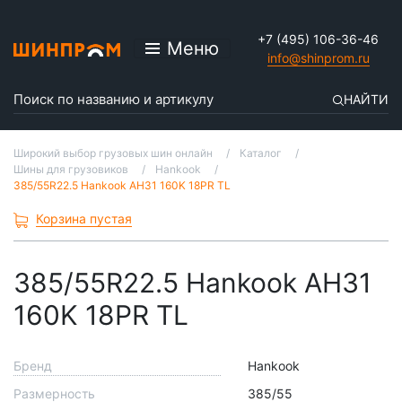
+7 (495) 106-36-46
Меню
info@shinprom.ru
НАЙТИ
Широкий выбор грузовых шин онлайн
Каталог
Шины для грузовиков
Hankook
385/55R22.5 Hankook AH31 160K 18PR TL
Корзина пустая
385/55R22.5 Hankook AH31
160K 18PR TL
Бренд
Hankook
Размерность
385/55