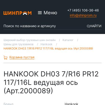
+7 (495) 106-36-46
Меню
info@shinprom.ru
НАЙТИ
Широкий выбор грузовых шин онлайн
Каталог
Шины для грузовиков
Hankook
HANKOOK DH03 7/R16 PR12 117/116L ведущая ось (Арт.2000089)
Корзина пустая
HANKOOK DH03 7/R16 PR12
117/116L ведущая ось
(Арт.2000089)
Бренд
Hankook