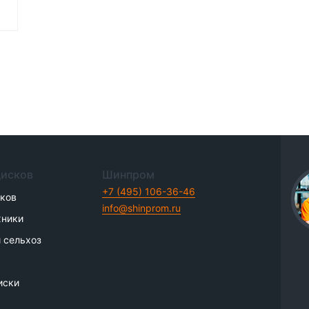
дисков
Шинпром
+7 (495) 106-36-46
иков
info@shinprom.ru
хники
 сельхоз
иски