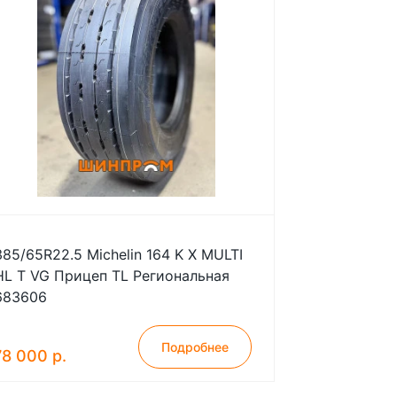
385/65R22.5 Michelin 164 K X MULTI
HL T VG Прицеп TL Региональная
683606
Подробнее
78 000 р.