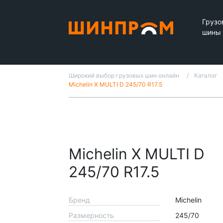
Грузо
шины
Широкий выбор грузовых шин онлайн
Каталог
Michelin X MULTI D 245/70 R17.5
Michelin X MULTI D
245/70 R17.5
Бренд
Michelin
Размерность
245/70