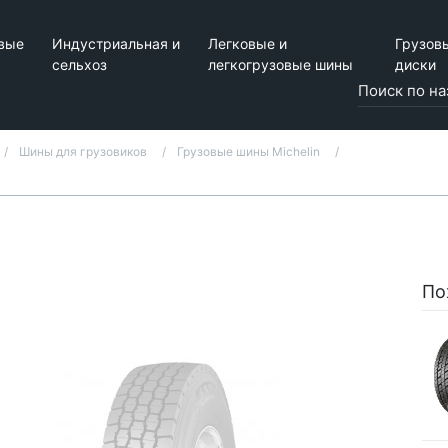
вые
Индустриальная и
Легковые и
Грузов
сельхоз
легкогрузовые шины
диски
Шины для грузовиков
Грузовые шины Michelin
По