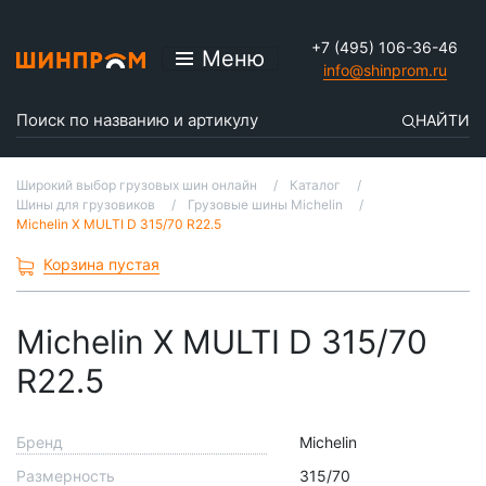
+7 (495) 106-36-46
Меню
info@shinprom.ru
НАЙТИ
Широкий выбор грузовых шин онлайн
Каталог
Шины для грузовиков
Грузовые шины Michelin
Michelin X MULTI D 315/70 R22.5
Корзина пустая
Michelin X MULTI D 315/70
R22.5
Бренд
Michelin
Размерность
315/70