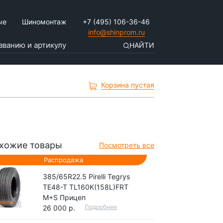
ые
Шиномонтаж
+7 (495) 106-36-46
info@shinprom.ru
НАЙТИ
Корзина пустая
хожие товары
Посмотреть все
Распродажа
385/65R22.5 Pirelli Tegrys
TE48-T TL160K(158L)FRT
M+S Прицеп
Подробнее
26 000 р.