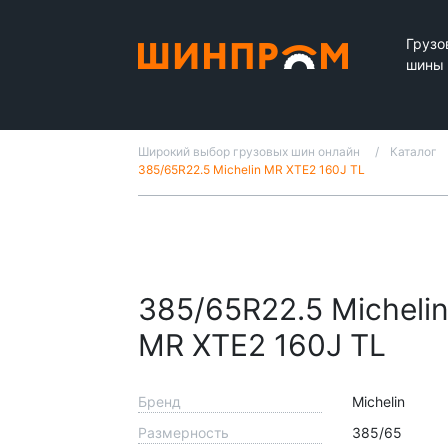
Грузо
шины
Широкий выбор грузовых шин онлайн
Каталог
385/65R22.5 Michelin MR XTE2 160J TL
385/65R22.5 Micheli
MR XTE2 160J TL
Бренд
Michelin
Размерность
385/65