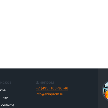
дисков
Шинпром
+7 (495) 106-36-46
иков
info@shinprom.ru
хники
 сельхоз