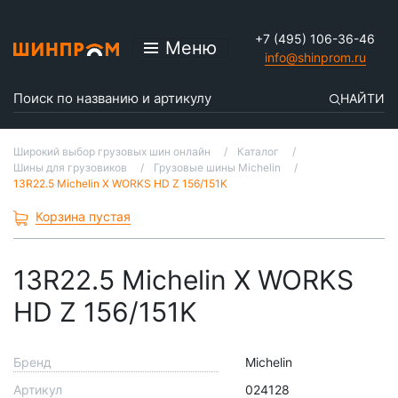
+7 (495) 106-36-46
Меню
info@shinprom.ru
НАЙТИ
Широкий выбор грузовых шин онлайн
Каталог
Шины для грузовиков
Грузовые шины Michelin
13R22.5 Michelin X WORKS HD Z 156/151K
Корзина пустая
13R22.5 Michelin X WORKS
HD Z 156/151K
Бренд
Michelin
Артикул
024128