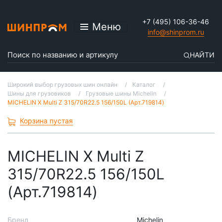
+7 (495) 106-36-46
Меню
info@shinprom.ru
НАЙТИ
Широкий выбор грузовых шин онлайн
Каталог
Шины для грузовиков
Грузовые шины Michelin
MICHELIN X Multi Z 315/70R22.5 156/150L (Арт.719814)
Корзина пустая
MICHELIN X Multi Z
315/70R22.5 156/150L
(Арт.719814)
Бренд
Michelin