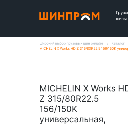
Грузо
шины
Широкий выбор грузовых шин онлайн
Каталог
MICHELIN X Works HD Z 315/80R22.5 156/150K униве
MICHELIN X Works H
Z 315/80R22.5
156/150K
универсальная,