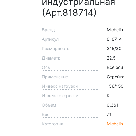
индустриальная
(Арт.818714)
Бренд
Michelin
Артикул
818714
Размерность
315/80
Диаметр
22.5
Ось
Все оси
Применение
Стройка
Индекс нагрузки
156/150
Индекс скорости
K
Объем
0.361
Вес
71
Категория
Michelin