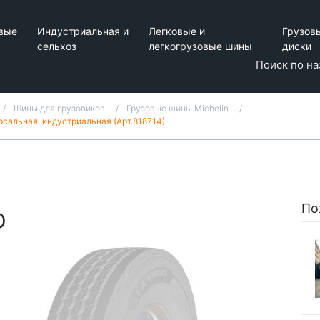
вые
Индустриальная и
Легковые и
Грузов
сельхоз
легкогрузовые шины
диски
Шины для грузовиков
Грузовые шины Michelin
рсальная, индустриальная (Арт.818714)
По
D