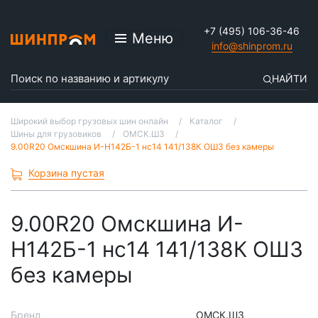
+7 (495) 106-36-46
Меню
info@shinprom.ru
НАЙТИ
Широкий выбор грузовых шин онлайн
Каталог
Шины для грузовиков
ОМСК.ШЗ
9.00R20 Омскшина И-Н142Б-1 нс14 141/138К ОШЗ без камеры
Корзина пустая
9.00R20 Омскшина И-
Н142Б-1 нс14 141/138К ОШЗ
без камеры
Бренд
ОМСК.ШЗ