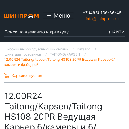
+7 (495) 106-36-46
Меню
info@shinprom.ru
НАЙТИ
Широкий выбор грузовых шин онлайн
Каталог
Шины для грузовиков
TAITONG/KAPSEN
12.00R24 Taitong/Kapsen/Taitong HS108 20PR Ведущая Карьер б/
камеры и б/ободной
Корзина пустая
12.00R24
Taitong/Kapsen/Taitong
HS108 20PR Ведущая
Карьер б/камеры и б/