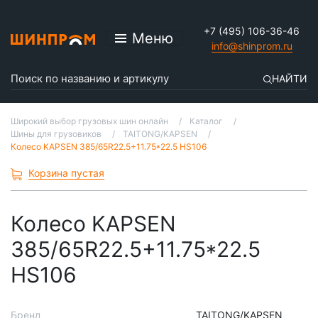
+7 (495) 106-36-46
Меню
info@shinprom.ru
НАЙТИ
Широкий выбор грузовых шин онлайн
Каталог
Шины для грузовиков
TAITONG/KAPSEN
Колесо KAPSEN 385/65R22.5+11.75*22.5 HS106
Корзина пустая
Колесо KAPSEN
385/65R22.5+11.75*22.5
HS106
Бренд
TAITONG/KAPSEN