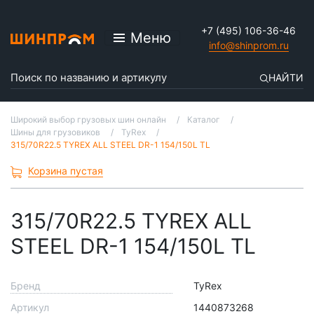
+7 (495) 106-36-46
Меню
info@shinprom.ru
НАЙТИ
Широкий выбор грузовых шин онлайн
Каталог
Шины для грузовиков
TyRex
315/70R22.5 TYREX ALL STEEL DR-1 154/150L TL
Корзина пустая
315/70R22.5 TYREX ALL
STEEL DR-1 154/150L TL
Бренд
TyRex
Артикул
1440873268