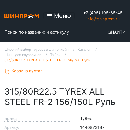
+7 (495) 106-36-46
Меню
info@shinprom.ru
НАЙТИ
Широкий выбор грузовых шин онлайн
Каталог
Шины для грузовиков
TyRex
315/80R22.5 TYREX ALL STEEL FR-2 156/150L Руль
Корзина пустая
315/80R22.5 TYREX ALL
STEEL FR-2 156/150L Руль
Бренд
TyRex
Артикул
1440873187