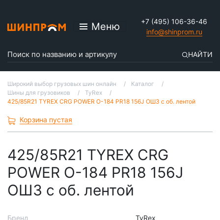
+7 (495) 106-36-46
Меню
info@shinprom.ru
НАЙТИ
Широкий выбор грузовых шин онлайн
Каталог
Шины для грузовиков
TyRex
425/85R21 TYREX CRG POWER О-184 PR18 156J ОШЗ с об. лентой
Корзина пустая
425/85R21 TYREX CRG
POWER О-184 PR18 156J
ОШЗ с об. лентой
Бренд
TyRex