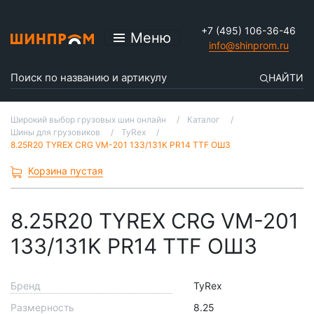
+7 (495) 106-36-46
Меню
info@shinprom.ru
НАЙТИ
Широкий выбор грузовых шин онлайн
Каталог
Шины для грузовиков
TyRex
8.25R20 TYREX CRG VM-201 133/131K PR14 TTF ОШЗ
Корзина пустая
8.25R20 TYREX CRG VM-201
133/131K PR14 TTF ОШЗ
Бренд
TyRex
Размерность
8.25