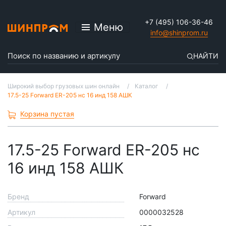
+7 (495) 106-36-46
Меню
info@shinprom.ru
НАЙТИ
Широкий выбор грузовых шин онлайн
Каталог
17.5-25 Forward ER-205 нс 16 инд 158 АШК
Корзина пустая
17.5-25 Forward ER-205 нс
16 инд 158 АШК
Бренд
Forward
Артикул
0000032528