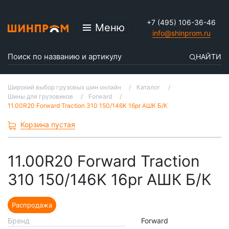
+7 (495) 106-36-46
Меню
info@shinprom.ru
НАЙТИ
Широкий выбор грузовых шин онлайн
Каталог
Шины для грузовиков
Forward
11.00R20 Forward Traction 310 150/146K 16pr АШК Б/К
Корзина пустая
11.00R20 Forward Traction
310 150/146K 16pr АШК Б/К
Распродажа
Бренд
Forward