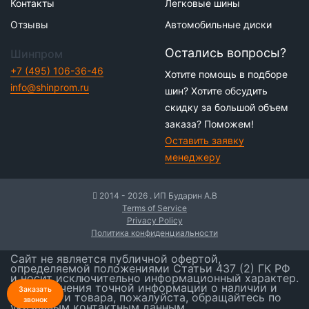
Контакты
Легковые шины
Отзывы
Автомобильные диски
Остались вопросы?
Шинпром
+7 (495) 106-36-46
Хотите помощь в подборе
info@shinprom.ru
шин? Хотите обсудить
скидку за большой объем
заказа? Поможем!
Оставить заявку
менеджеру
2014 - 2026 . ИП Бударин А.В
Terms of Service
Privacy Policy
Политика конфиденциальности
Сайт не является публичной офертой,
определяемой положениями Статьи 437 (2) ГК РФ
и носит исключительно информационный характер.
Для получения точной информации о наличии и
Заказать
стоимости товара, пожалуйста, обращайтесь по
звонок
указанным контактным данным.