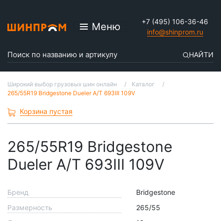
+7 (495) 106-36-46
Меню
info@shinprom.ru
НАЙТИ
Широкий выбор грузовых шин онлайн
Каталог
265/55R19 Bridgestone Dueler A/T 693III 109V
Корзина пустая
265/55R19 Bridgestone
Dueler A/T 693III 109V
Бренд
Bridgestone
Размерность
265/55