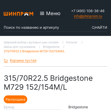
+7 (495) 106-36-46
Меню
info@shinprom.ru
НАЙТИ
Широкий выбор грузовых шин онлайн
Каталог
Шины для грузовиков
Bridgestone
315/70R22.5 Bridgestone M729 152/154M/L
Корзина пустая
315/70R22.5 Bridgestone
M729 152/154M/L
Распродажа
Бренд
Bridgestone