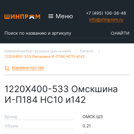
+7 (495) 106-36-46
Меню
info@shinprom.ru
НАЙТИ
Широкий выбор грузовых шин онлайн
Каталог
1220Х400-533 Омскшина И-П184 НС10 и142
Корзина пустая
1220Х400-533 Омскшина
И-П184 НС10 и142
Бренд
ОМСК.ШЗ
Объем
0.21