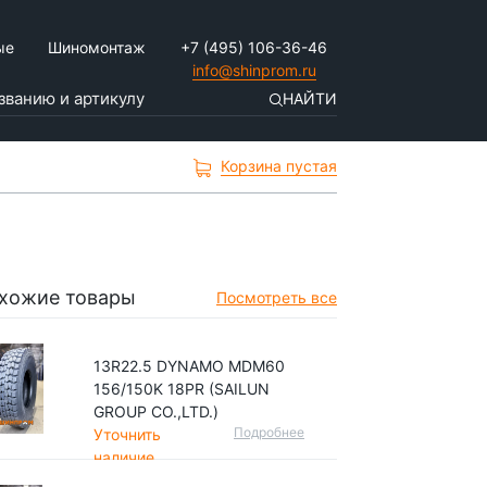
ые
Шиномонтаж
+7 (495) 106-36-46
info@shinprom.ru
НАЙТИ
Корзина пустая
хожие товары
Посмотреть все
13R22.5 DYNAMO MDM60
156/150K 18PR (SAILUN
GROUP CO.,LTD.)
Подробнее
Уточнить
наличие