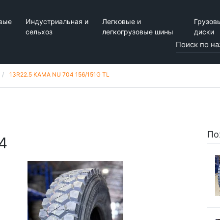
вые
Индустриальная и
Легковые и
Грузов
сельхоз
легкогрузовые шины
диски
13R22.5 KAMA NU 704 156/151G TL
По
4