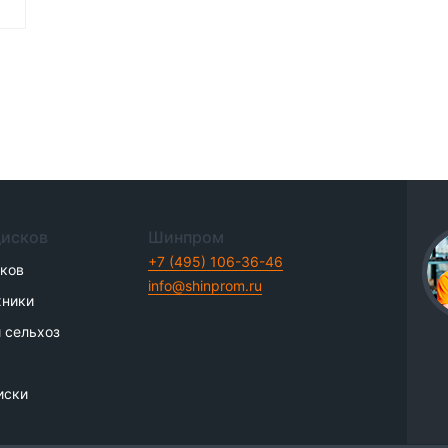
дисков
Шинпром
+7 (495) 106-36-46
иков
info@shinprom.ru
хники
 сельхоз
иски