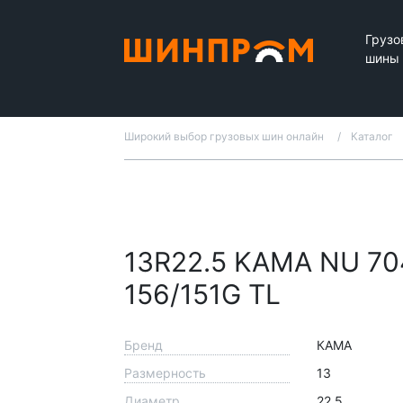
Грузо
шины
Широкий выбор грузовых шин онлайн
Каталог
13R22.5 KAMA NU 70
156/151G TL
Бренд
КАМА
Размерность
13
Диаметр
22.5