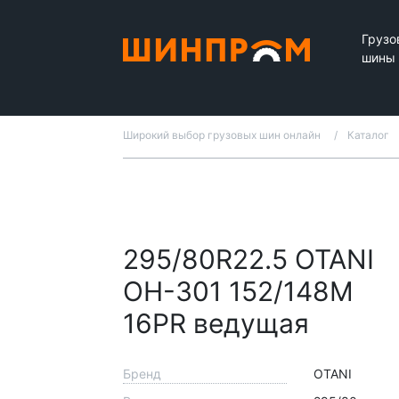
Грузо
шины
Широкий выбор грузовых шин онлайн
Каталог
295/80R22.5 OTANI
OH-301 152/148М
16PR ведущая
Бренд
OTANI