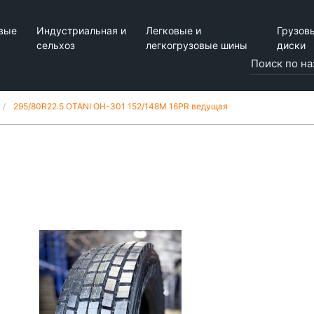
вые
Индустриальная и
Легковые и
Грузов
сельхоз
легкогрузовые шины
диски
295/80R22.5 OTANI OH-301 152/148М 16PR ведущая