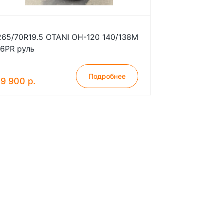
265/70R19.5 OTANI OH-120 140/138M
16PR руль
Подробнее
19 900 р.