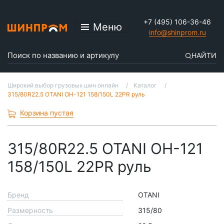
+7 (495) 106-36-46
Меню
info@shinprom.ru
НАЙТИ
Широкий выбор грузовых шин онлайн
Каталог
315/80R22.5 OTANI OH-121 158/150L 22PR руль
Корзина пустая
315/80R22.5 OTANI OH-121
158/150L 22PR руль
Бренд
OTANI
Размерность
315/80