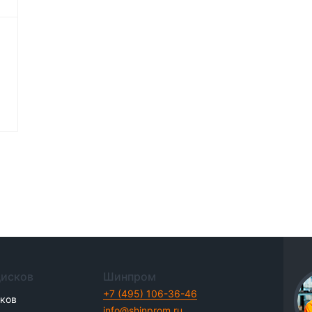
дисков
Шинпром
+7 (495) 106-36-46
иков
info@shinprom.ru