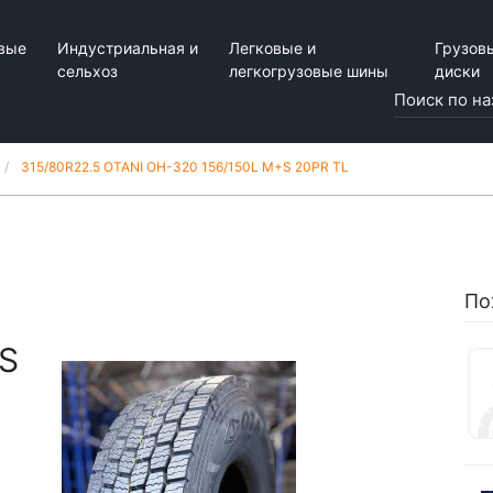
вые
Индустриальная и
Легковые и
Грузов
сельхоз
легкогрузовые шины
диски
315/80R22.5 OTANI OH-320 156/150L M+S 20PR TL
По
S