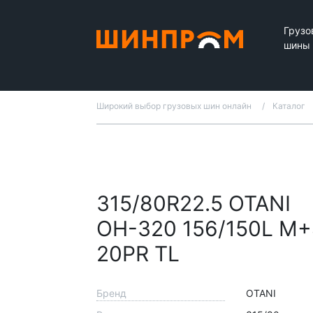
Грузо
шины
Широкий выбор грузовых шин онлайн
Каталог
315/80R22.5 OTANI
OH-320 156/150L M+
20PR TL
Бренд
OTANI