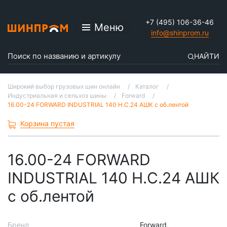
+7 (495) 106-36-46
Меню
info@shinprom.ru
НАЙТИ
Широкий выбор грузовых шин онлайн
Каталог
Индустриальная и сельхоз шины
Forward
16.00-24 FORWARD INDUSTRIAL 140 Н.С.24 АШК с об.лентой
Корзина пустая
16.00-24 FORWARD
INDUSTRIAL 140 Н.С.24 АШК
с об.лентой
Бренд
Forward