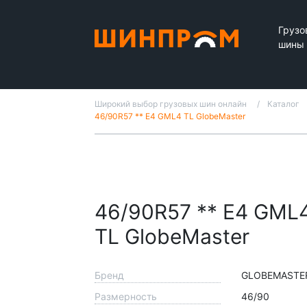
Грузо
шины
Широкий выбор грузовых шин онлайн
Каталог
46/90R57 ** Е4 GML4 TL GlobeMaster
46/90R57 ** Е4 GML
TL GlobeMaster
Бренд
GLOBEMASTE
Размерность
46/90