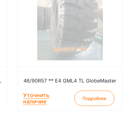
L
46/90R57 ** Е4 GML4 TL GlobeMaster
Уточнить
Подробнее
наличие