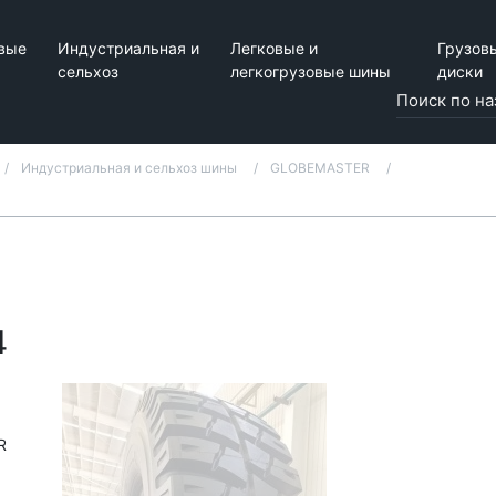
вые
Индустриальная и
Легковые и
Грузов
сельхоз
легкогрузовые шины
диски
Индустриальная и сельхоз шины
GLOBEMASTER
4
R