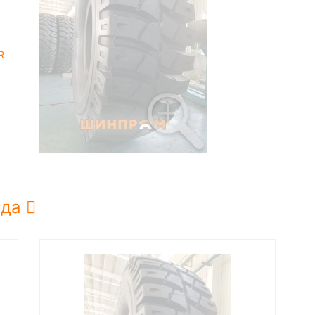
R
нда