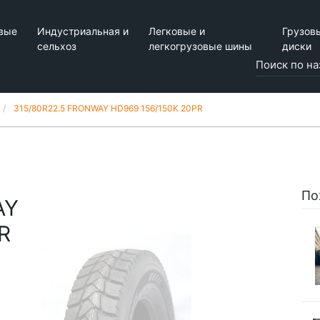
вые
Индустриальная и
Легковые и
Грузов
сельхоз
легкогрузовые шины
диски
315/80R22.5 FRONWAY HD969 156/150K 20PR
По
AY
R