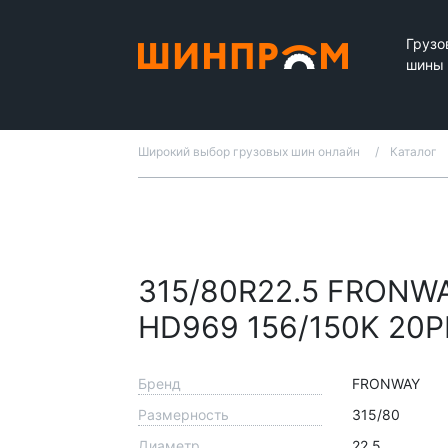
Грузо
шины
Широкий выбор грузовых шин онлайн
Каталог
315/80R22.5 FRONW
HD969 156/150K 20P
Бренд
FRONWAY
Размерность
315/80
Диаметр
22.5