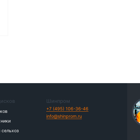
дисков
Шинпром
+7 (495) 106-36-46
иков
info@shinprom.ru
хники
 сельхоз