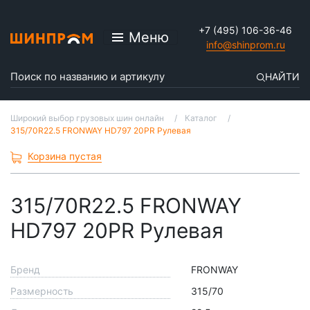
+7 (495) 106-36-46
Меню
info@shinprom.ru
НАЙТИ
Широкий выбор грузовых шин онлайн
Каталог
315/70R22.5 FRONWAY HD797 20PR Рулевая
Корзина пустая
315/70R22.5 FRONWAY
HD797 20PR Рулевая
Бренд
FRONWAY
Размерность
315/70