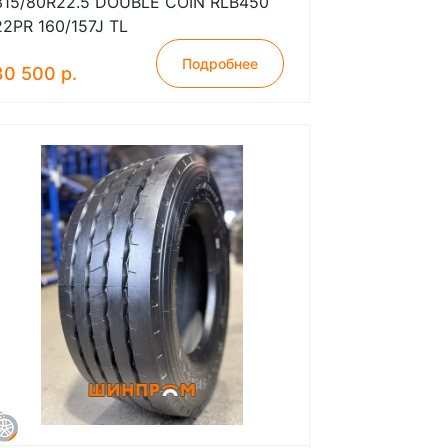
315/80R22.5 DOUBLE COIN RLB450
22PR 160/157J TL
Подробнее
30 500 р.