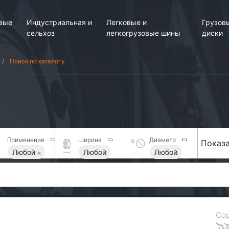
вые
Индустриальная и
Легковые и
Грузов
сельхоз
легкогрузовые шины
диски
Поиск по каталогу
Применение
Ширина
Диаметр
Показа
Любой
Любой
Любой
Сор