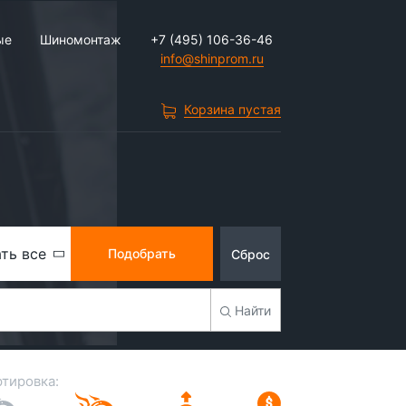
ые
Шиномонтаж
+7 (495) 106-36-46
info@shinprom.ru
Корзина пустая
ть все
Подобрать
Сброс
Найти
тировка: