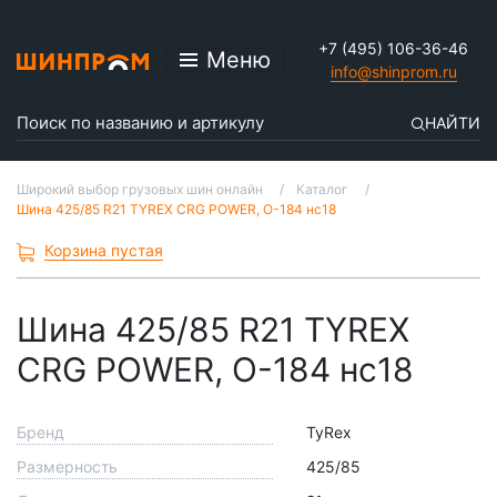
+7 (495) 106-36-46
Меню
info@shinprom.ru
НАЙТИ
Широкий выбор грузовых шин онлайн
Каталог
Шина 425/85 R21 TYREX CRG POWER, О-184 нс18
Корзина пустая
Шина 425/85 R21 TYREX
CRG POWER, О-184 нс18
Бренд
TyRex
Размерность
425/85