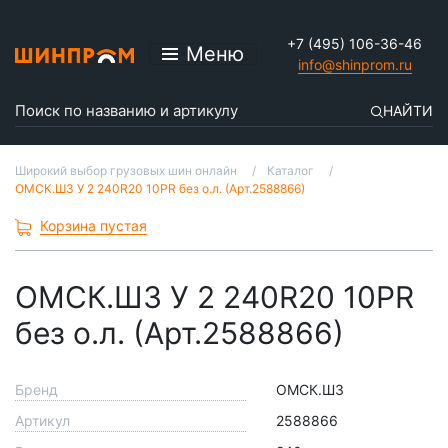
+7 (495) 106-36-46
Меню
info@shinprom.ru
НАЙТИ
Широкий выбор грузовых шин онлайн
Каталог
ОМСК.ШЗ У 2 240R20 10PR без о.л. (Арт.2588866)
Корзина пустая
ОМСК.ШЗ У 2 240R20 10PR
без о.л. (Арт.2588866)
Бренд
ОМСК.ШЗ
Артикул
2588866