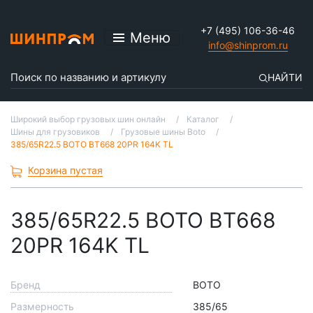
+7 (495) 106-36-46
Меню
info@shinprom.ru
НАЙТИ
Широкий выбор грузовых шин онлайн
Каталог
Шины для грузовиков
Грузовые шины Boto
385/65R22.5 BOTO BT668 20PR 164K TL
Корзина пустая
385/65R22.5 BOTO BT668
20PR 164K TL
Бренд
BOTO
Размерность
385/65