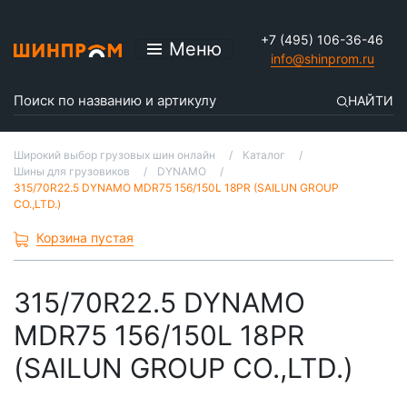
+7 (495) 106-36-46
Меню
info@shinprom.ru
НАЙТИ
Широкий выбор грузовых шин онлайн
Каталог
Шины для грузовиков
DYNAMO
315/70R22.5 DYNAMO MDR75 156/150L 18PR (SAILUN GROUP
CO.,LTD.)
Корзина пустая
315/70R22.5 DYNAMO
MDR75 156/150L 18PR
(SAILUN GROUP CO.,LTD.)