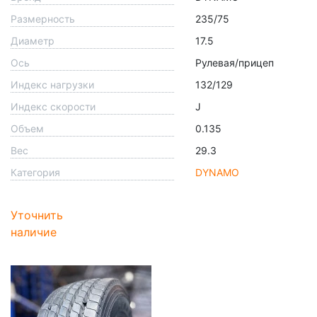
Размерность
235/75
Диаметр
17.5
Ось
Рулевая/прицеп
Индекс нагрузки
132/129
Индекс скорости
J
Объем
0.135
Вес
29.3
Категория
DYNAMO
Уточнить
наличие