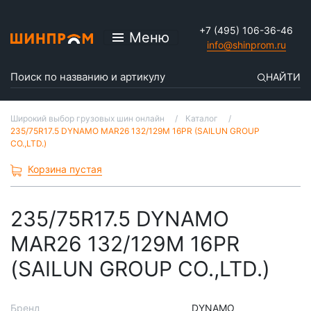
+7 (495) 106-36-46
Меню
info@shinprom.ru
НАЙТИ
Широкий выбор грузовых шин онлайн
Каталог
235/75R17.5 DYNAMO MAR26 132/129M 16PR (SAILUN GROUP
CO.,LTD.)
Корзина пустая
235/75R17.5 DYNAMO
MAR26 132/129M 16PR
(SAILUN GROUP CO.,LTD.)
Бренд
DYNAMO