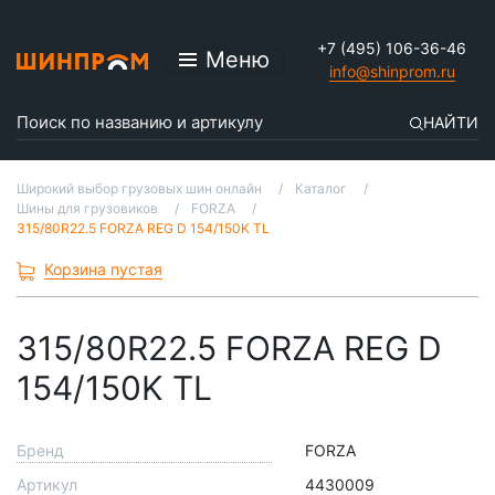
+7 (495) 106-36-46
Меню
info@shinprom.ru
НАЙТИ
Широкий выбор грузовых шин онлайн
Каталог
Шины для грузовиков
FORZA
315/80R22.5 FORZA REG D 154/150K TL
Корзина пустая
315/80R22.5 FORZA REG D
154/150K TL
Бренд
FORZA
Артикул
4430009