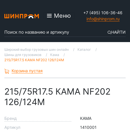
+7 (495) 106-36-46
Меню
info@shinprom.ru
НАЙТИ
Широкий выбор грузовых шин онлайн
Каталог
Шины для грузовиков
Кама
215/75R17.5 КАМА NF202 126/124M
Корзина пустая
215/75R17.5 КАМА NF202
126/124M
Бренд
КАМА
Артикул
1410001