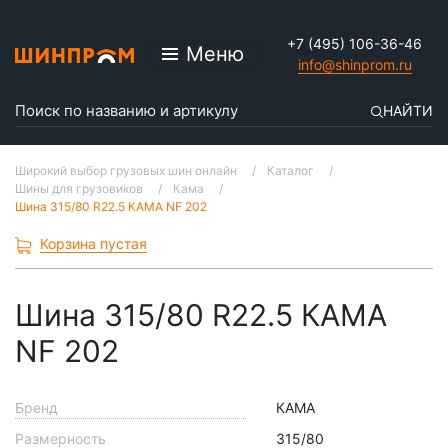
+7 (495) 106-36-46
Меню
info@shinprom.ru
НАЙТИ
Широкий выбор грузовых шин онлайн
Каталог
Шины для грузовиков
Кама
Шина 315/80 R22.5 КАМА NF 202
Корзина пустая
Шина 315/80 R22.5 КАМА
NF 202
Бренд
КАМА
Размерность
315/80