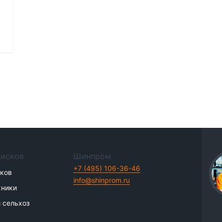
дисков
Шинпром
+7 (495) 106-36-46
иков
info@shinprom.ru
хники
 сельхоз