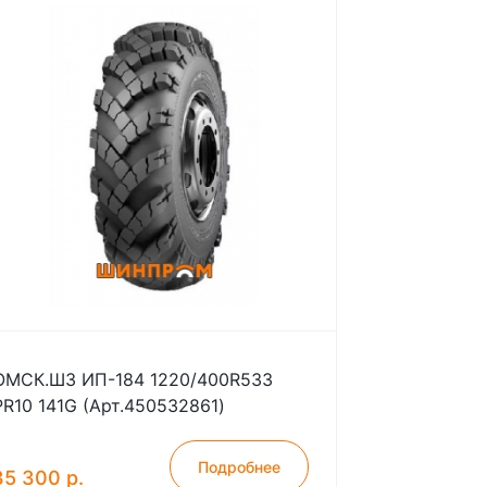
ОМСК.ШЗ ИП-184 1220/400R533
PR10 141G (Арт.450532861)
Подробнее
35 300 р.