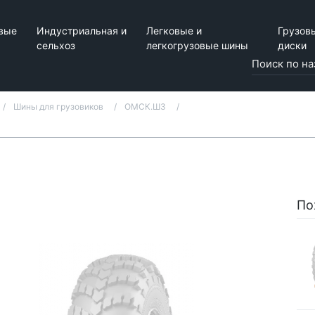
вые
Индустриальная и
Легковые и
Грузов
сельхоз
легкогрузовые шины
диски
Шины для грузовиков
ОМСК.ШЗ
По