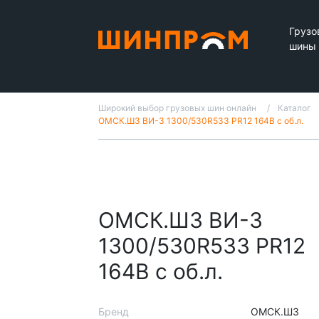
Грузо
шины
Широкий выбор грузовых шин онлайн
Каталог
ОМСК.ШЗ ВИ-3 1300/530R533 PR12 164B с об.л.
ОМСК.ШЗ ВИ-3
1300/530R533 PR12
164B с об.л.
Бренд
ОМСК.ШЗ