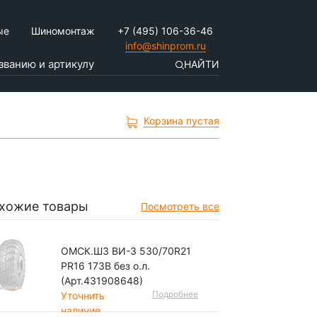
ые
Шиномонтаж
+7 (495) 106-36-46
info@shinprom.ru
НАЙТИ
Корзина пустая
хожие товары
Посмотреть все
ОМСК.ШЗ ВИ-3 530/70R21
PR16 173B без о.л.
(Арт.431908648)
Подробнее
Уточнить
наличие