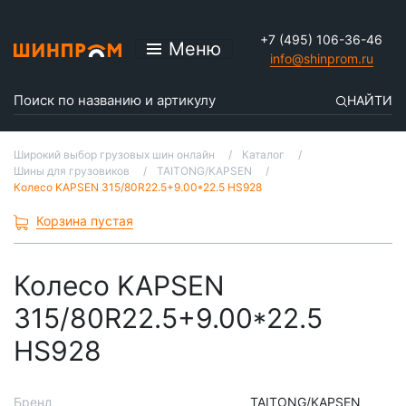
+7 (495) 106-36-46
Меню
info@shinprom.ru
НАЙТИ
Широкий выбор грузовых шин онлайн
Каталог
Шины для грузовиков
TAITONG/KAPSEN
Колесо KAPSEN 315/80R22.5+9.00*22.5 HS928
Корзина пустая
Колесо KAPSEN
315/80R22.5+9.00*22.5
HS928
Бренд
TAITONG/KAPSEN